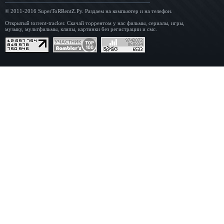
© 2011-2016
SuperToRRentZ.Ру
. Раздаем на компьютер и на телефон.
Открытый torrent-tracker. Скачай торрентом у нас фильмы, сериалы, игры,
музыку, мультфильмы, клипы, картинки без регистрации и смс.