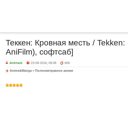
Теккен: Кровная месть / Tekken:
AniFilm), софтсаб]
Amirhank
23-06-2016, 09:08
669
Anime&Manga
»
Полнометражное аниме