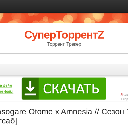
СуперТоррентZ
Торрент Трекер
ogare Otome x Amnesia // Сезон 1
тсаб]