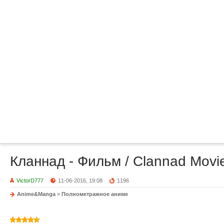
Кланнад - Фильм / Clannad Movi
VictorD777
11-06-2016, 19:08
1196
Anime&Manga
»
Полнометражное аниме