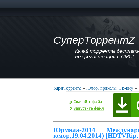
СуперТоррентZ
Качай торренты бесплатно
Без регистрации и СМС!
SuperТоррентZ
»
Юмор, приколы, ТВ-шоу
»
Юрмала-2014. Междунар
юмор,19.04.2014) [HDTVRip, 