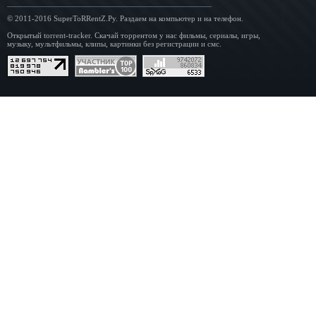
© 2011-2016
SuperToRRentZ.Ру
. Раздаем на компьютер и на телефон.
Открытый torrent-tracker. Скачай торрентом у нас фильмы, сериалы, игры,
музыку, мультфильмы, клипы, картинки без регистрации и смс.