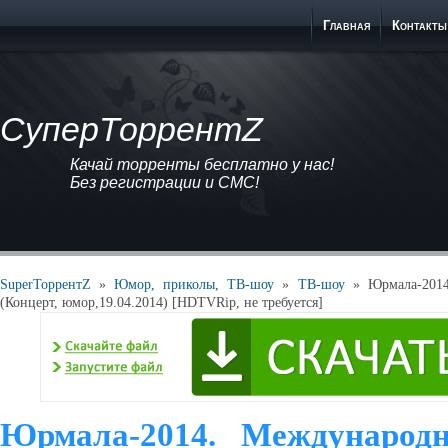
Главная
Контакты
СуперТоррентZ
Качай торренты бесплатно у нас!
Без регистрации и СМС!
SuperТоррентZ
»
Юмор, приколы, ТВ-шоу
»
ТВ-шоу
» Юрмала-2014
(Концерт, юмор,19.04.2014) [HDTVRip, не требуется]
Юрмала-2014. Международ