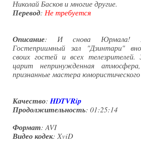
Николай Басков и многие другие.
Перевод
:
Не требуется
Описание
: И снова Юрмала! И
Гостеприимный зал "Дзинтари" вн
своих гостей и всех телезрителей. З
царит непринужденная атмосфер
признанные мастера юмористического
Качество
HDTVRip
:
Продолжительность
: 01:25:14
Формат
: AVI
Видео кодек
: XviD