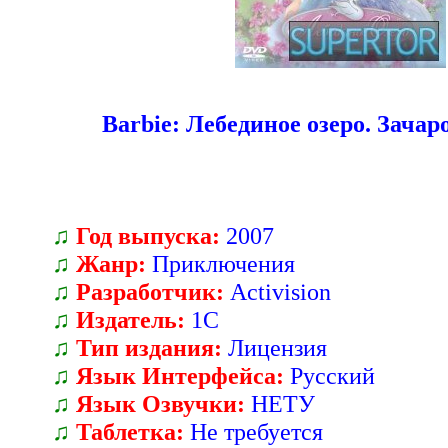
Barbie: Лебединое озеро. Зача
♫
Год выпуска:
2007
♫
Жанр:
Приключения
♫
Разработчик:
Activision
♫
Издатель:
1С
♫
Тип издания:
Лицензия
♫
Язык Интерфейса:
Русский
♫
Язык Озвучки:
НЕТУ
♫
Таблетка:
Не требуется