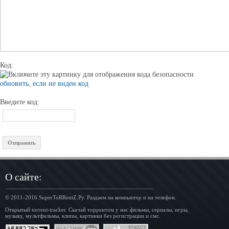
Код:
обновить, если не виден код
Введите код:
О сайте:
© 2011-2016
SuperToRRentZ.Ру
. Раздаем на компьютер и на телефон.
Открытый torrent-tracker. Скачай торрентом у нас фильмы, сериалы, игры,
музыку, мультфильмы, клипы, картинки без регистрации и смс.