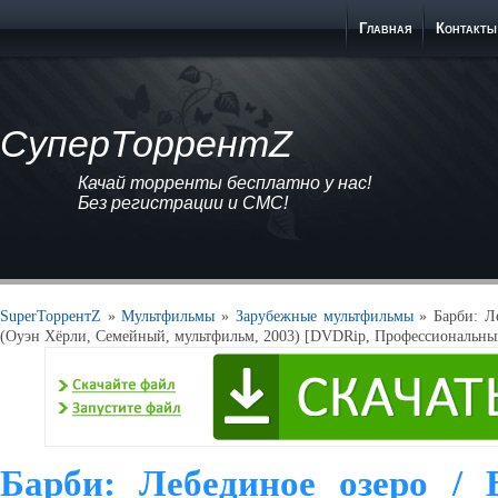
Главная
Контакты
СуперТоррентZ
Качай торренты бесплатно у нас!
Без регистрации и СМС!
SuperТоррентZ
»
Мультфильмы
»
Зарубежные мультфильмы
» Барби: Ле
(Оуэн Хёрли, Семейный, мультфильм, 2003) [DVDRip, Профессиональны
Барби: Лебединое озеро / 