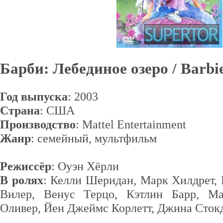
Барби: Лебединое озеро / Barbi
Год выпуска
: 2003
Страна
: США
Производство
: Mattel Entertainment
Жанр
: семейный, мультфильм
Режиссёр
: Оуэн Хёрли
В ролях
: Келли Шеридан, Марк Хилдрет, 
Вилер, Венус Терцо, Кэтлин Барр, М
Оливер, Йен Джеймс Корлетт, Джина Сток