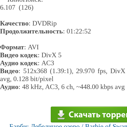
6.107 (126)
Качество
: DVDRip
Продолжительность
: 01:22:52
Формат
: AVI
Видео кодек
: DivX 5
Аудио кодек
: AС3
Видео
: 512x368 (1.39:1), 29.970 fps, Di
avg, 0.128 bit/pixel
Аудио
: 48 kHz, AC3, 6 ch, ~448.00 kbps avg
Барби: Лебединое озеро / Barbie of Swa