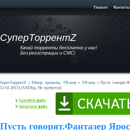
Главная
Контакты
СуперТоррентZ
Качай торренты бесплатно у нас!
Без регистрации и СМС!
SuperТоррентZ
»
Юмор, приколы, ТВ-шоу
»
ТВ-шоу
» Пусть говорят.Ф
12.02.2013) [SATRip, Не требуется]
Пусть говорят.Фантазер Яро