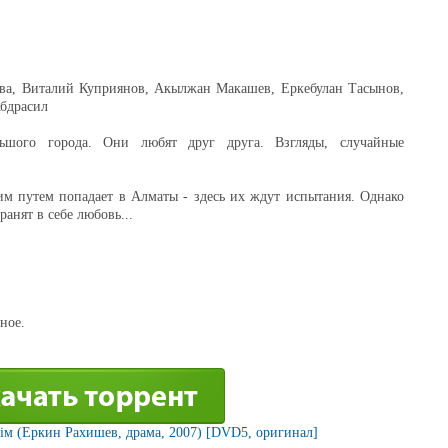
ва, Виталий Куприянов, Акылжан Макашев, Еркебулан Тасынов,
Абдрасил
шого города. Они любят друг друга. Взгляды, случайные
м путем попадает в Алматы - здесь их ждут испытания. Однако
ранят в себе любовь...
ное.
зім (Еркин Рахишев, драма, 2007) [DVD5, оригинал]