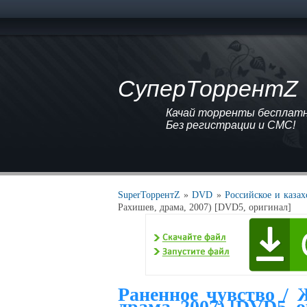
СуперТоррентZ
Качай торренты бесплатно
Без регистрации и СМС!
SuperТоррентZ
»
DVD
»
Российское и каза
Рахишев, драма, 2007) [DVD5, оригинал]
Раненное чувство / 
драма, 2007) [DVD5, 