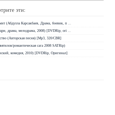
трите эти:
ит (Абдулла Карсакбаев, Драма, боевик, п ...
ри, драма, мелодрама, 2008) [DVDRip, ori ...
ство (Авторская песня) [Mp3, 320/CBR]
евятилов/романтическая сага 2008 SATRip)
вский, комедия, 2010) [DVDRip, Оригинал]