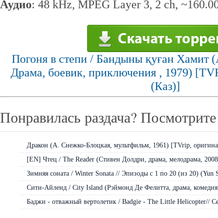
Аудио
: 48 kHz, MPEG Layer 3, 2 ch, ~160.0
Погоня в степи / Бандыны қуған Хамит (
Драма, боевик, приключения , 1979) [TV
(Каз)]
Понравилась раздача? Посмотрите 
Дракон (А. Снежко-Блоцкая, мультфильм, 1961) [TVrip, оригина
[EN] Чтец / The Reader (Стивен Долдри, драма, мелодрама, 2008)
Зимняя соната / Winter Sonata // Эпизоды с 1 по 20 (из 20) (Yun S
Сити-Айленд / City Island (Рэймонд Де Фелитта, драма, комедия,
Баджи - отважный вертолетик / Badgie - The Little Helicopter// Се