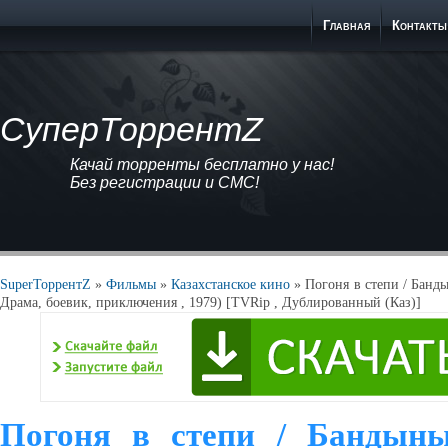
Главная
Контакты
СуперТоррентZ
Качай торренты бесплатно у нас!
Без регистрации и СМС!
SuperТоррентZ
»
Фильмы
»
Казахстанское кино
» Погоня в степи / Банд
Драма, боевик, приключения , 1979) [TVRip , Дублированный (Каз)]
Погоня в степи / Бандын