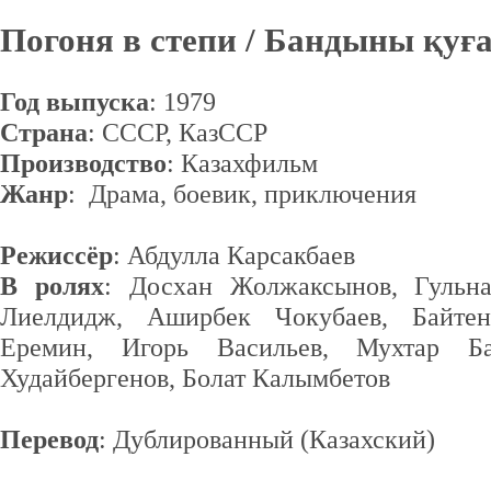
Погоня в степи / Бандыны қуғ
Год выпуска
: 1979
Страна
: СССР, КазССР
Производство
: Казахфильм
Жанр
: Драма, боевик, приключения
Режиссёр
: Абдулла Карсакбаев
В ролях
: Досхан Жолжаксынов, Гульна
Лиелдидж, Аширбек Чокубаев, Байте
Еремин, Игорь Васильев, Мухтар Ба
Худайбергенов, Болат Калымбетов
Перевод
: Дублированный (Казахский)