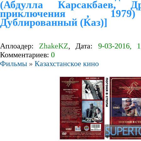
(Абдулла Карсакбаев, Др
приключения , 1979
Дублированный (Каз)]
Аплоадер:
ZhakeKZ
, Дата:
9-03-2016, 1
Комментариев:
0
Фильмы
»
Казахстанское кино