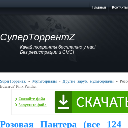
Главная
Контакты
СуперТоррентZ
Качай торренты бесплатно у нас!
Без регистрации и СМС!
SuperТоррентZ
»
Мультсериалы
»
Другие заруб. мультсериалы
» Розов
Edwards' Pink Panther
Розовая Пантера (все 124 