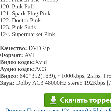
120. Pink Pull
121. Spark Plug Pink
122. Doctor Pink
123. Pink Suds
124. Supermarket Pink
Качество:
DVDRip
Формат:
AVI
Видео кодек:
Xvid
Аудио кодек:
AC3
Видео:
640*352(16:9), ~1000kbps, 25fps, Pro
Звук:
Dolby AC3 48000Hz stereo 192Kbps [A
Розовая Пантера (все 124 серии) / Blake 