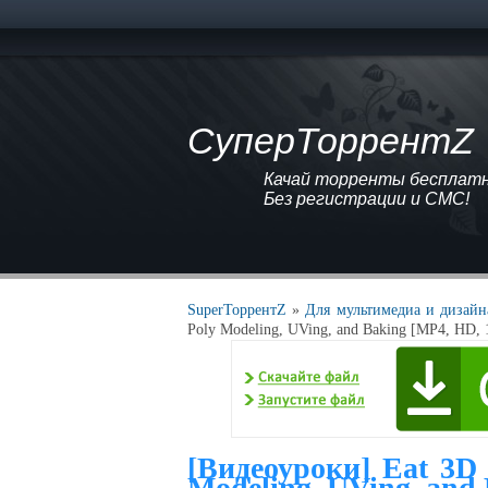
СуперТоррентZ
Качай торренты бесплатно
Без регистрации и СМС!
SuperТоррентZ
»
Для мультимедиа и дизайн
Poly Modeling, UVing, and Baking [MP4, HD,
[Видеоуроки] Eat 3D 
Modeling, UVing, and