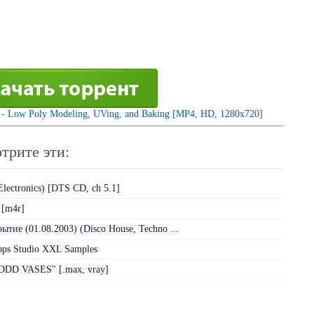
2 - Low Poly Modeling, UVing, and Baking [MP4, HD, 1280x720]
трите эти:
Electronics) [DTS CD, ch 5.1]
 [m4r]
ытие (01.08.2003) (Disco House, Techno ...
oops Studio XXL Samples
3DDD VASES" [.max, vray]