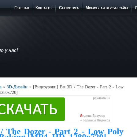
Главная
Контакты
Статистика
Мобильная версия сайта
 у нас!
а
»
3D-Дизайн
» [Видеоуроки] Eat 3D / The Dozer - Part 2 - Low
 1280x720]
/ The Dozer - Part 2 - Low Poly
 Baking [MP4, HD, 1280x720]