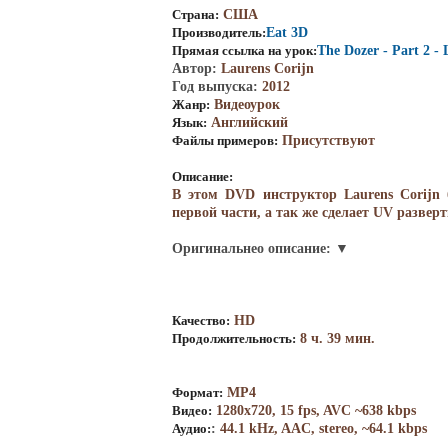
Страна:
США
Производитель:
Eat 3D
Прямая ссылка на урок:
The Dozer - Part 2 -
Автор:
Laurens Corijn
Год выпуска
:
2012
Жанр:
Видеоурок
Язык:
Английский
Файлы примеров:
Присутствуют
Описание:
В этом DVD инструктор Laurens Corijn 
первой части, а так же сделает UV разверт
Оригинальнео описание: ▼
Качество:
HD
Продолжительность:
8 ч. 39 мин.
Формат:
MP4
Видео:
1280x720, 15 fps, AVC ~638 kbps
Аудио:
:
44.1 kHz, AAC, stereo, ~64.1 kbps