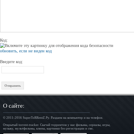
Код:
обновить, если не виден код
Введите код:
О сайте:
© 2011-2016
SuperToRRentZ.Ру
. Раздаем на компьютер и на телефон.
Открытый torrent-tracker. Скачай торрентом у нас фильмы, сериалы, игры,
музыку, мультфильмы, клипы, картинки без регистрации и смс.