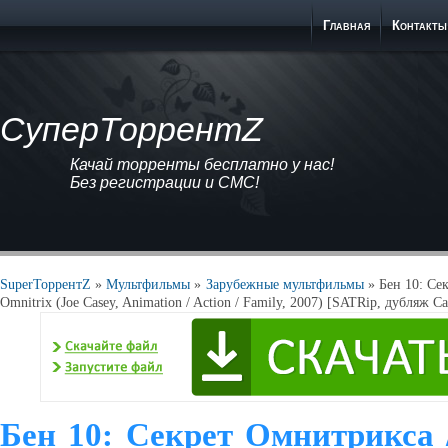
Главная
Контакты
СуперТоррентZ
Качай торренты бесплатно у нас!
Без регистрации и СМС!
SuperТоррентZ
»
Мультфильмы
»
Зарубежные мультфильмы
» Бен 10: Cек
Omnitrix (Joe Casey, Animation / Action / Family, 2007) [SATRip, дубляж C
Бен 10: Cекрет Омнитрикса /