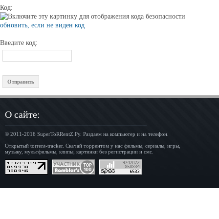
Код:
обновить, если не виден код
Введите код:
О сайте:
© 2011-2016
SuperToRRentZ.Ру
. Раздаем на компьютер и на телефон.
Открытый torrent-tracker. Скачай торрентом у нас фильмы, сериалы, игры,
музыку, мультфильмы, клипы, картинки без регистрации и смс.