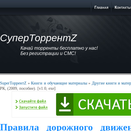
Главная
Контакты
СуперТоррентZ
Качай торренты бесплатно у нас!
Без регистрации и СМС!
SuperТоррентZ
»
Книги и обучающие материалы
»
Другие книги и мате
РК, (2009, пособие). [v1.0, exe]
Правила дорожного движен