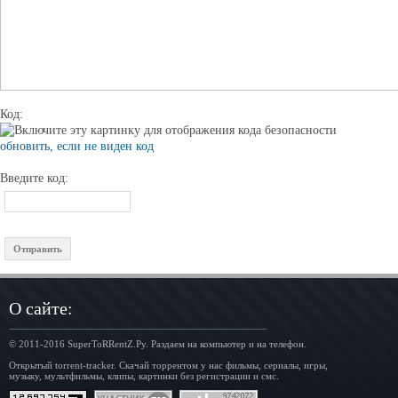
Код:
обновить, если не виден код
Введите код:
О сайте:
© 2011-2016
SuperToRRentZ.Ру
. Раздаем на компьютер и на телефон.
Открытый torrent-tracker. Скачай торрентом у нас фильмы, сериалы, игры,
музыку, мультфильмы, клипы, картинки без регистрации и смс.