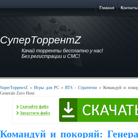
Главная
Контакты
СуперТоррентZ
Качай торренты бесплатно у нас!
Без регистрации и СМС!
SuperТоррентZ
»
Игры для PC
»
RTS - Стратегии
» Командуй и покор
Generals Zero Hour
Командуй и покоряй: Генер