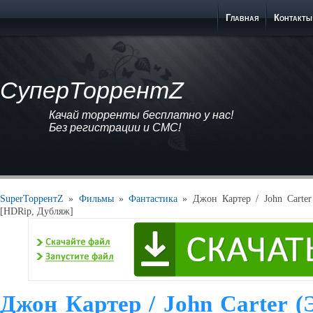
Главная
Контакты
СуперТоррентZ
Качай торренты бесплатно у нас!
Без регистрации и СМС!
SuperТоррентZ
»
Фильмы
»
Фантастика
» Джон Картер / John Carter
[HDRip, Дубляж]
Джон Картер / John Carter (