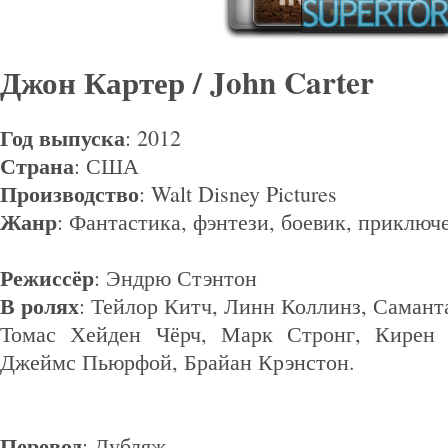
Джон Картер / John Carter
Год выпуска
: 2012
Страна
: США
Производство
: Walt Disney Pictures
Жанр
: Фантастика, фэнтези, боевик, приключ
Режиссёр
: Эндрю Стэнтон
В ролях
: Тейлор Китч, Линн Коллинз, Саман
Томас Хейден Чёрч, Марк Стронг, Кирен 
Джеймс Пьюрфой, Брайан Крэнстон.
Перевод
: Дубляж