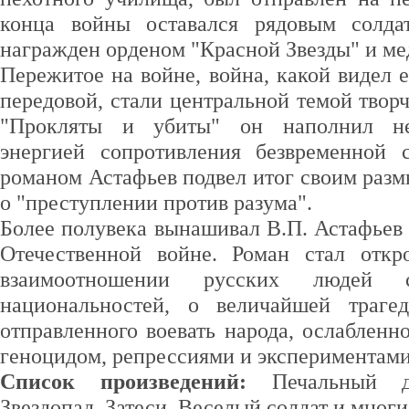
конца войны оставался рядовым солд
награжден орденом "Красной Звезды" и мед
Пережитое на войне, война, какой видел 
передовой, стали центральной темой творч
"Прокляты и убиты" он наполнил нев
энергией сопротивления безвременной 
романом Астафьев подвел итог своим раз
о "преступлении против разума".
Более полувека вынашивал В.П. Астафьев
Отечественной войне. Роман стал откр
взаимоотношении русских людей
национальностей, о величайшей траге
отправленного воевать народа, ослаблен
геноцидом, репрессиями и экспериментами
Список произведений:
Печальный д
Звездопад, Затеси, Веселый солдат и многи