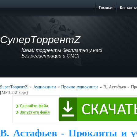
Главная
Контакты
СуперТоррентZ
Качай торренты бесплатно у нас!
Без регистрации и СМС!
SuperТоррентZ
»
Аудиокниги
»
Прочие аудиокниги
» В. Астафьев - Пр
[MP3,112 kbps]
В. Астафьев - Прокляты и 