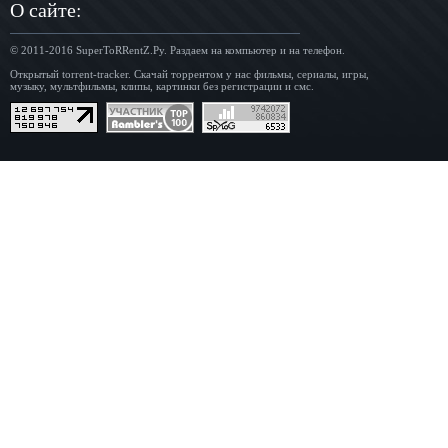
О сайте:
© 2011-2016
SuperToRRentZ.Ру
. Раздаем на компьютер и на телефон.
Открытый torrent-tracker. Скачай торрентом у нас фильмы, сериалы, игры,
музыку, мультфильмы, клипы, картинки без регистрации и смс.