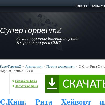
Главная
Контакты
СуперТоррентZ
Качай торренты бесплатно у нас!
Без регистрации и СМС!
SuperТоррентZ
»
Аудиокниги
»
Прочие аудиокниги
» С.Кинг. Рита Хейв
[Mp3, 96 Кбит/с / СBR]
С.Кинг. Рита Хейворт 