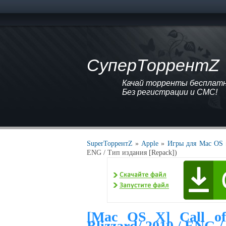
СуперТоррентZ
Качай торренты бесплатно
Без регистрации и СМС!
SuperТоррентZ
»
Apple
»
Игры для Mac OS
ENG / Тип издания [Repack])
[Mac OS X] Call of 
Blizzard/ 2010 / ENG 