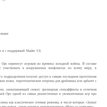
и выше
и с поддержкой Shader 3.0;
ck Ops перенесут игроков во времена холодной войны. В составе
ит участвовать в вооруженных конфликтах по всему миру, в
го подразделения получат доступ к самым последним прототипам
ские ножи, пиротехнические патроны для дробовика или арбалет с
ние, захватывающий сюжет, зрелищные спецэффекты и отличная
Black Ops одной из самых реалистичных и увлекательных игр про
влены как классические сетевые режимы, в числе которых «Захват
е ряд новых, среди которых инновационные «Игры со ставками».