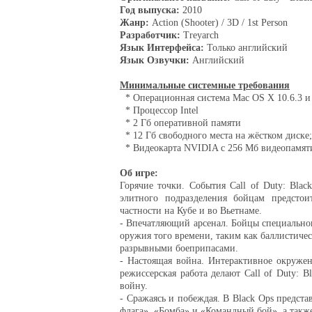
Год выпуска:
2010
Жанр:
Action (Shooter) / 3D / 1st Person
Разработчик:
Treyarch
Язык Интерфейса:
Только английский
Язык Озвучки:
Английский
Минимальные системные требования
* Операционная система Mac OS X 10.6.3 
* Процессор Intel
* 2 Гб оперативной памяти
* 12 Гб свободного места на жёстком диске;
* Видеокарта NVIDIA с 256 Мб видеопамяти 
Об игре:
Горячие точки. События Call of Duty: Bla
элитного подразделения бойцам предсто
частности на Кубе и во Вьетнаме.
- Впечатляющий арсенал. Бойцы специально
оружия того времени, таким как баллистиче
разрывными боеприпасами.
- Настоящая война. Интерактивное окруже
режиссерская работа делают Call of Duty: 
войну.
- Сражаясь и побеждая. В Black Ops предста
флага», «Бомба» и «Командный бой», а такж