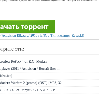
 (Activision Blizzard/ 2010 / ENG / Тип издания [Repack])
трите эти:
Lossless RePack ] от R.G. Modern
iplayer (2011 / Activision / Новый Дис ...
ffensive)
 Modern Warfare 2 (promo) (OST) [MP3, 32 ...
E.R. Call of Pripyat / С.Т.А.Л.К.Е.Р. ...