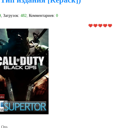
9
, Загрузок:
482
,
Комментариев:
0
k Ops