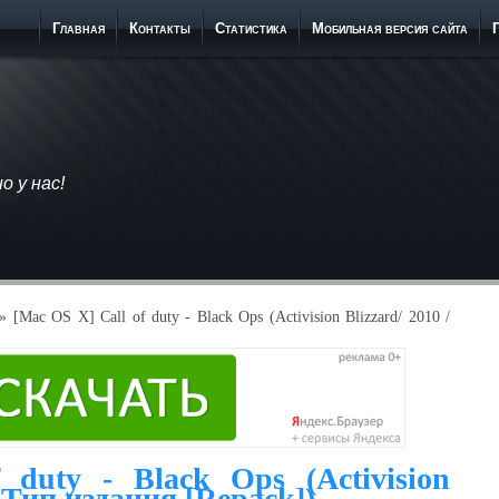
Главная
Контакты
Статистика
Мобильная версия сайта
 у нас!
» [Mac OS X] Call of duty - Black Ops (Activision Blizzard/ 2010 /
duty - Black Ops (Activision
/ Тип издания [Repack])