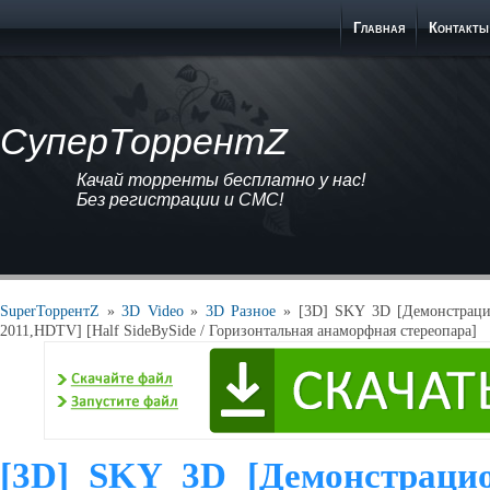
Главная
Контакты
СуперТоррентZ
Качай торренты бесплатно у нас!
Без регистрации и СМС!
SuperТоррентZ
»
3D Video
»
3D Разное
» [3D] SKY 3D [Демонстраци
2011,HDTV] [Half SideBySide / Горизонтальная анаморфная стереопара]
[3D] SKY 3D [Демонстраци